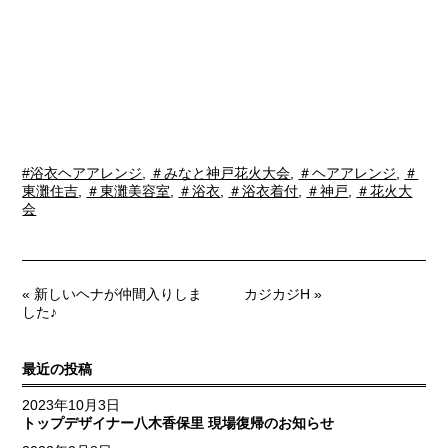
#浴衣ヘアアレンジ
,
＃みなと神戸花火大会
,
＃ヘアアレンジ
,
＃
東灘住吉
,
＃東灘美容室
,
＃浴衣
,
＃浴衣着付
,
＃神戸
,
＃花火大
会
« 新しいヘナが仲間入りしま
カジカジH »
した♪
最近の投稿
2023年10月3日
トップデザイナー八木香保里 現場復帰のお知らせ