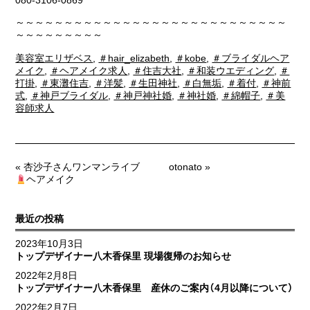
080-3106-0869
～～～～～～～～～～～～～～～～～～～～～～～～～～～～
～～～～～～～～～
美容室エリザベス
,
＃hair_elizabeth
,
＃kobe
,
＃ブライダルヘア
メイク
,
＃ヘアメイク求人
,
＃住吉大社
,
＃和装ウエディング
,
＃
打掛
,
＃東灘住吉
,
＃洋髪
,
＃生田神社
,
＃白無垢
,
＃着付
,
＃神前
式
,
＃神戸ブライダル
,
＃神戸神社婚
,
＃神社婚
,
＃綿帽子
,
＃美
容師求人
« 杏沙子さんワンマンライブ
otonato »
ヘアメイク
最近の投稿
2023年10月3日
トップデザイナー八木香保里 現場復帰のお知らせ
2022年2月8日
トップデザイナー八木香保里 産休のご案内（4月以降について）
2022年2月7日