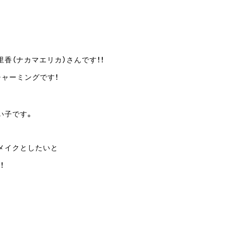
香（ナカマエリカ）さんです！！
チャーミングです！
。
い子です。
メイクとしたいと
！