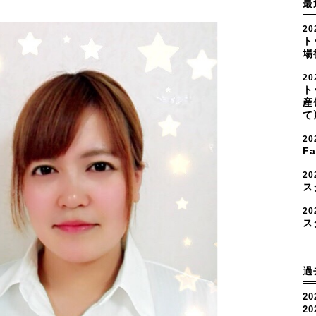
最
20
ト
場
2
ト
産
て
2
F
2
ス
20
ス
過
20
2