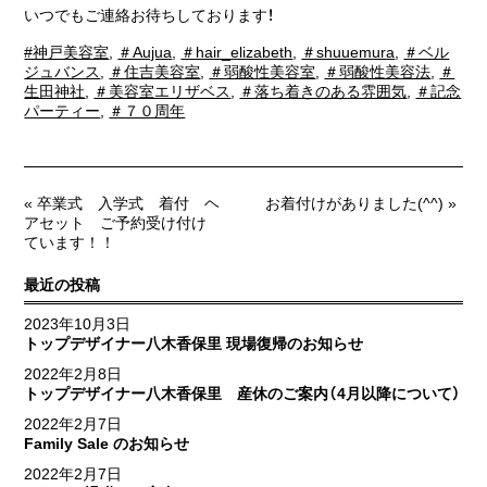
いつでもご連絡お待ちしております！
#神戸美容室
,
＃Aujua
,
＃hair_elizabeth
,
＃shuuemura
,
＃ベル
ジュバンス
,
＃住吉美容室
,
＃弱酸性美容室
,
＃弱酸性美容法
,
＃
生田神社
,
＃美容室エリザベス
,
＃落ち着きのある雰囲気
,
＃記念
パーティー
,
＃７０周年
« 卒業式 入学式 着付 ヘ
お着付けがありました(^^) »
アセット ご予約受け付け
ています！！
最近の投稿
2023年10月3日
トップデザイナー八木香保里 現場復帰のお知らせ
2022年2月8日
トップデザイナー八木香保里 産休のご案内（4月以降について）
2022年2月7日
Family Sale のお知らせ
2022年2月7日