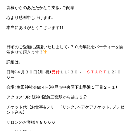
皆様からのあたたかなご支援、ご配慮
心より感謝申し上げます。
本当にありがとうございます！！！
日頃のご愛顧に感謝いたしまして、７０周年記念パーティーを開
催させて頂きます！！
詳細は、
日時：４月３０日（月･
祝
）
受付
１１：３０～
ＳＴＡＲＴ
１２：０
０～
会場：生田神社会館４F（神戸市中央区下山手通１丁目２－１）
アクセス：JR・阪神・阪急三宮駅から徒歩５分
チケット代：（お食事&フリードリンク、ヘアケアチケット、プレゼ
ント込み）
サロンのお客様￥８０００ｰ