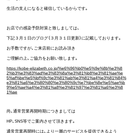
生活の支えになると確信しているからです。
お店での感染予防対策と致しましては、
下記３月１日のブログ（３月３１日更新）に記載しております。
お手数ですが、ご来店前にお読み頂き
ご理解の上、ご協力をお願い致します。
https://kobe-elizabeth.co.jp/%e6%96%b0%e5%9e%8b%e3%8
2%b3%e3%83%ad%e3%83%8a%e3%81%b8%e3%81%ae%e
5%af%be%e5%bf%9c%e3%81%ab%e3%81%a4%e3%81%84%
e3%81%a6%e3%80%80%e3%80%9c%e7%be%8e%e5%ae%b
9%e5%ae%a4%e3%81%a8%e3%81%97%e3%81%a6%e3%8
1%ae
尚、通常営業再開時期につきましては
HP、SNS等でご案内させて頂きます。
通常営業再開時には、より一層のサービスを提供できるよう