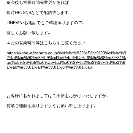
※今後も営業時間等変更があれば
随時HP、SNSなどで配信致します。
LINE＠やお電話でもご確認頂けますので、
宜しくお願い致します。
４月の営業時間等はこちらをご覧ください
https://kobe-elizabeth.co.jp/%ef%bc%92%ef%bc%90%ef%bc%9
2%ef%bc%90%e5%b9%b4%ef%bc%94%e6%9c%88%e3%81%
ae%e5%96%b6%e6%a5%ad%e6%99%82%e9%96%93%e3%8
1%ab%e3%81%a4%e3%81%84%e3%81%a6
お客様におかれましてはご不便をおかけいたしますが、
何卒ご理解を賜りますようお願い申し上げます。