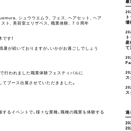
最
20
ト
uemura
,
シュウウエムラ
,
フェス
,
ヘアセット
,
ヘア
場
ィスト
,
美容室エリザベス
,
職業体験
,
７０周年
2
ト
木です！
産
て
だ残暑が続いておりますが、いかがお過ごしでしょう
2
F
市で行われました職業体験フェスティバルに
2
ス
してブース出展させていただきました。
20
ス
催するイベントで、様々な業種、職種の職業を体験する
過
20
2