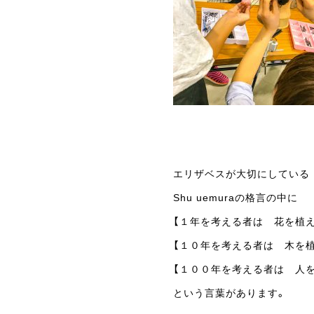
エリザベスが大切にしている
Shu uemuraの格言の中に
【１年を考える者は 花を植え
【１０年を考える者は 木を
【１００年を考える者は 人
という言葉があります。