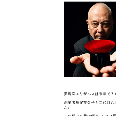
美容室エリザベスは来年で７
創業者畑尾芙久子も二代目八
た。