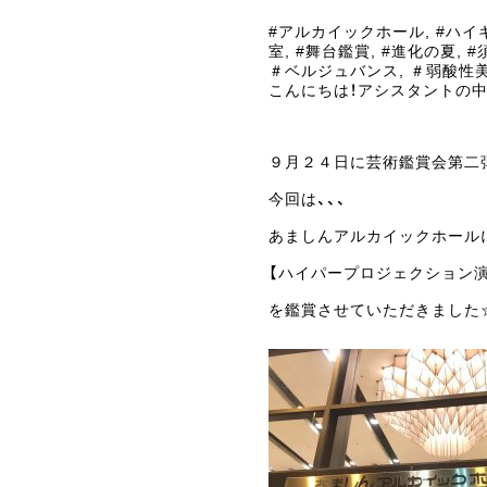
#アルカイックホール
,
#ハイ
室
,
#舞台鑑賞
,
#進化の夏
,
#
＃ベルジュバンス
,
＃弱酸性
こんにちは！アシスタントの中
９月２４日に芸術鑑賞会第二
今回は、、、
あましんアルカイックホール
【ハイパープロジェクション演
を鑑賞させていただきました