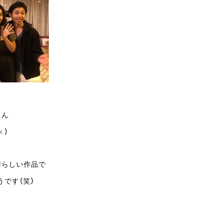
さん
＜）
晴らしい作品で
です（笑）