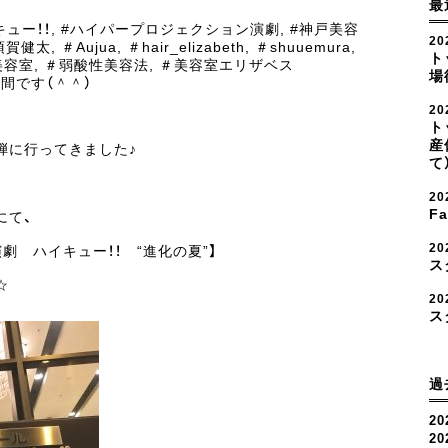
最
キュー！！
,
#ハイパープロジェクション演劇
,
#神戸美容
20
須賀健太
,
＃Aujua
,
＃hair_elizabeth
,
＃shuuemura
,
ト
美容室
,
＃弱酸性美容法
,
＃美容室エリザベス
場
間です（＾＾）
2
ト
産
弾に行ってきました♪
て
2
F
にて、
2
劇 ハイキュー！！ “進化の夏”】
ス
☆
20
ス
過
20
2