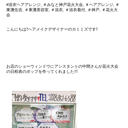
#浴衣ヘアアレンジ
,
＃みなと神戸花火大会
,
＃ヘアアレンジ
,
＃
東灘住吉
,
＃東灘美容室
,
＃浴衣
,
＃浴衣着付
,
＃神戸
,
＃花火大
会
こんにちは！ヘアメイクデザイナーのカミミズです！
お店のショーウィンドウにアシスタントの中間さんが花火大会
の日程表のポップを作ってくれました！！