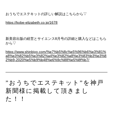
おうちでエステキットの詳しい解説はこちらから▽
https://kobe-elizabeth.co.jp/1678
新美容出版の経営とサイエンス8月号の詳細と購入などはこちら
から▽
https://www.shinbiyo.com/%e7%b5%8c%e5%96%b6%e3%81%
a8%e3%82%b5%e3%82%a4%e3%82%a8%e3%83%b3%e3%8
2%b9-2020%e5%b9%b48%e6%9c%88%e5%8f%b7/
”おうちでエステキット”を神戸
新聞様に掲載して頂きまし
た！！