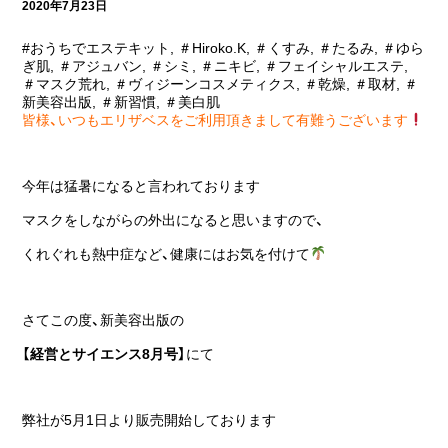
2020年7月23日
#おうちでエステキット
,
＃Hiroko.K
,
＃くすみ
,
＃たるみ
,
＃ゆら
ぎ肌
,
＃アジュバン
,
＃シミ
,
＃ニキビ
,
＃フェイシャルエステ
,
＃マスク荒れ
,
＃ヴィジーンコスメティクス
,
＃乾燥
,
＃取材
,
＃
新美容出版
,
＃新習慣
,
＃美白肌
皆様、いつもエリザベスをご利用頂きまして有難うございます
今年は猛暑になると言われております
マスクをしながらの外出になると思いますので、
くれぐれも熱中症など、健康にはお気を付けて
さてこの度、新美容出版の
【経営とサイエンス8月号】
にて
弊社が5月1日より販売開始しております