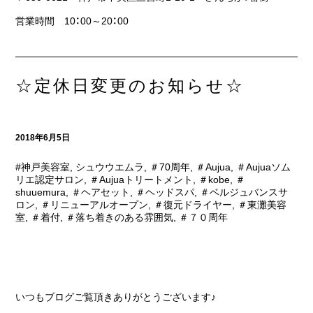
営業時間 10：00～20：00
☆定休日変更のお知らせ☆
2018年6月5日
#神戸美容室
,
シュウウエムラ
,
＃70周年
,
＃Aujua
,
＃Aujuaソム
リエ認定サロン
,
＃Aujuaトリートメント
,
＃kobe
,
＃
shuuemura
,
＃ヘアセット
,
＃ヘッドスパ
,
＃ベルジュバンスサ
ロン
,
＃リニューアルオープン
,
＃復元ドライヤー
,
＃東灘美容
室
,
＃着付
,
＃落ち着きのある雰囲気
,
＃７０周年
いつもブログご覧頂きありがとうございます♪