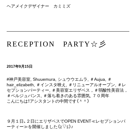
ヘアメイクデザイナー カミミズ
RECEPTION PARTY☆彡
2017年9月15日
#神戸美容室
,
Shuuemura
,
シュウウエムラ
,
＃Aujua
,
＃
hair_elizabeth
,
＃インスタ映え
,
＃リニューアルオープン
,
＃レ
セプションパーティー
,
＃美容室エリザベス，＃弱酸性美容法，
＃ベルジュバンス
,
＃落ち着きのある雰囲気
,
７０周年
こんにちは！アシスタントの中間です（＾＾）
９月１日、２日にエリザベスでOPEN EVENT≪レセプションパ
ーティー≫を開催しました（≧▽≦）♪