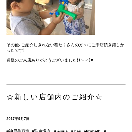
その他、ご紹介しきれない程たくさんの方々にご来店頂き嬉しか
ったです！
皆様のご来店ありがとうございました！（＞＜）♥
☆新しい店舗内のご紹介☆
2017年9月7日
#神戸美容室
,
#駐車場有
,
＃Aujua
,
＃hair_elizabeth
,
＃