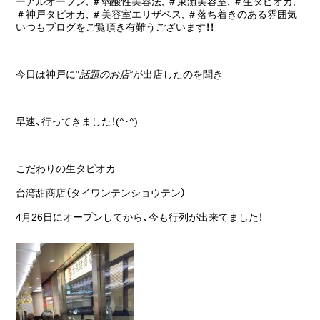
ーアルオープン
,
＃弱酸性美容法
,
＃東灘美容室
,
＃生タピオカ
,
＃神戸タピオカ
,
＃美容室エリザベス
,
＃落ち着きのある雰囲気
いつもブログをご覧頂き有難うございます！！
今日は神戸に”
話題のお店”
が出店したのを聞き
早速、行ってきました！(^･^)
こだわりの生タピオカ
台湾甜商店（タイワンテンショウテン）
4月26日にオープンしてから、今も行列が出来てました！