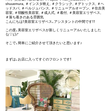
shuuemura
,
＃インスタ映え
,
＃クラシック
,
＃デトックス
,
＃ヘ
ッドスパ
,
＃ベルジュバンス
,
＃リニューアルオープン
,
＃住吉美
容室
,
＃弱酸性美容室
,
＃成人式
,
＃着付
,
＃美容室エリザベス
,
＃落ち着きのある雰囲気
こんにちは！美容室エリザベス、アシスタントの中間です！！
この度、美容室エリザベスが新しくリニューアルいたしました
（≧▽≦）/”
そこで、簡単にご紹介させて頂きたいと思います♪
まずは、お店に入ってすぐのフロントです！