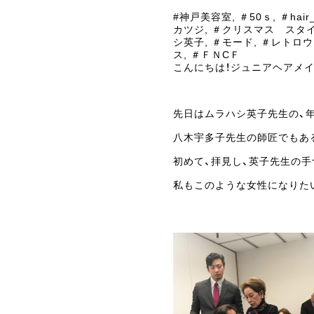
#神戸美容室
,
＃50ｓ
,
＃hair_
カツジ
,
＃クリスマス スタ
シ英子
,
＃モード
,
＃レトロウ
ス
,
＃ＦＮCＦ
こんにちは！ジュニアヘアメ
先日はムラハシ英子先生の、年
八木宇多子先生の師匠でもあ
初めて、拝見し、英子先生の手
私もこのような女性になりたい