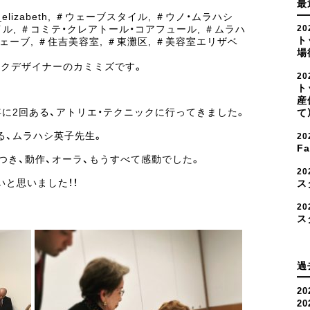
最
elizabeth
,
＃ウェーブスタイル
,
＃ウノ・ムラハシ
イル
,
＃コミテ・クレアトール・コアフュール
,
＃ムラハ
20
ト
ェーブ
,
＃住吉美容室
,
＃東灘区
,
＃美容室エリザベ
場
イクデザイナーのカミミズです。
2
ト
産
に2回ある、アトリエ・テクニックに行ってきました。
て
る、ムラハシ英子先生。
2
F
つき、動作、オーラ、もうすべて感動でした。
2
と思いました！！
ス
20
ス
過
20
2